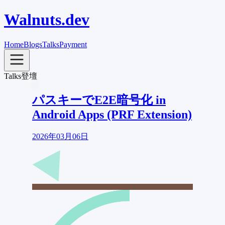
Walnuts.dev
Home
Blogs
Talks
Payment
Talks
登壇
パスキーでE2E暗号化 in
Android Apps (PRF Extension)
2026年03月06日